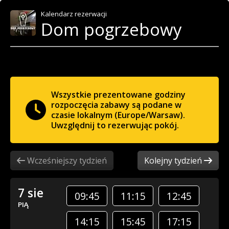
Kalendarz rezerwacji
Dom pogrzebowy
Wszystkie prezentowane godziny
rozpoczęcia zabawy są podane w
czasie lokalnym (Europe/Warsaw).
Uwzględnij to rezerwując pokój.
Wcześniejszy tydzień
Kolejny tydzień
7 sie
09:45
11:15
12:45
PIĄ
14:15
15:45
17:15