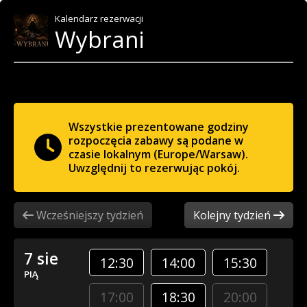
Kalendarz rezerwacji
Wybrani
Wszystkie prezentowane godziny
rozpoczęcia zabawy są podane w
czasie lokalnym (Europe/Warsaw).
Uwzględnij to rezerwując pokój.
Wcześniejszy tydzień
Kolejny tydzień
7 sie
12:30
14:00
15:30
PIĄ
17:00
18:30
20:00