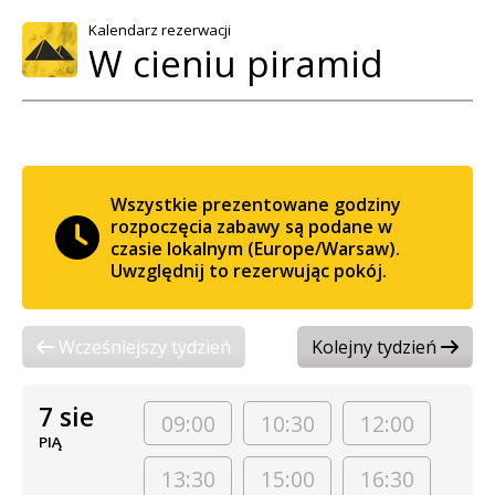
Kalendarz rezerwacji
W cieniu piramid
Wszystkie prezentowane godziny
rozpoczęcia zabawy są podane w
czasie lokalnym (Europe/Warsaw).
Uwzględnij to rezerwując pokój.
Wcześniejszy tydzień
Kolejny tydzień
7 sie
09:00
10:30
12:00
PIĄ
13:30
15:00
16:30