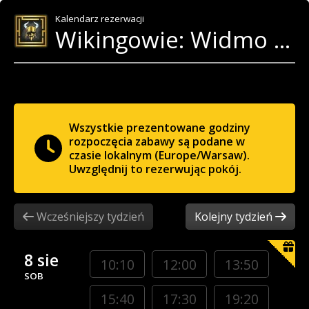
Kalendarz rezerwacji
Wikingowie: Widmo Ragnaröku
Wszystkie prezentowane godziny
rozpoczęcia zabawy są podane w
czasie lokalnym (Europe/Warsaw).
Uwzględnij to rezerwując pokój.
Wcześniejszy tydzień
Kolejny tydzień
8 sie
10:10
12:00
13:50
SOB
15:40
17:30
19:20