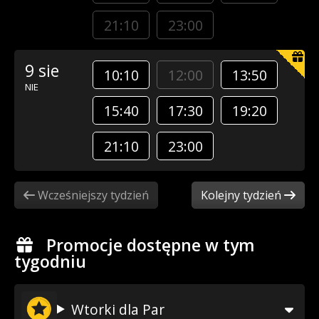
21:10
23:00
9 sie
10:10
12:00
13:50
NIE
15:40
17:30
19:20
21:10
23:00
Wcześniejszy tydzień
Kolejny tydzień
Promocje dostępne w tym
tygodniu
Wtorki dla Par