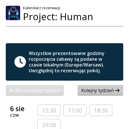
Kalendarz rezerwacji
Project: Human
Wszystkie prezentowane godziny
rozpoczęcia zabawy są podane w
czasie lokalnym (Europe/Warsaw).
Uwzględnij to rezerwując pokój.
Wcześniejszy tydzień
Kolejny tydzień
6 sie
15:30
17:00
18:30
CZW
20:00